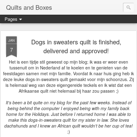
Quilts and Boxes
Pages
Dogs in sweaters quilt is finished,
JAN
7
delivered and approved!
Het is een tijdje stil geweest op mijn blog; ik was er weer even
tussenuit om in Nederland af te koelen en te genieten van de
feestdagen samen met mijn familie. Voordat ik naar huis ging heb ik
deze leuke dogs-in-sweaters quilt gemaakt voor mijn schoonzus. Zij
is helemaal weg van deze eigengereide teckels en ik wist dat een
Afrikaanse quilt niet helemaal bij haar zou passen ;)
It's been a bit quite on my blog for the past few weeks. Instead of
being behind the computer I enjoyed being with my family back
home for the Holidays. Just before I returned home I was able to
make this dogs-in-sweaters quilt for my sister in law. She loves
dachshunds and I knew an African quilt wouldn't be her cup of tea!
;)