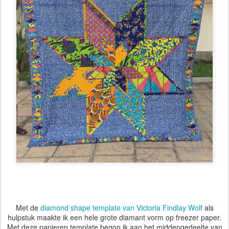
Met de
diamond shape template van Victoria Findlay Wolf
als
hulpstuk maakte ik een hele grote diamant vorm op freezer paper.
Met deze papieren template begon ik aan het middengedeelte van