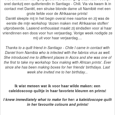
snel dankzij een quiltvriendin in Santiago - Chili. Via via kwam ik in
contact met Daniël, een struise blonde dame uit Namibië met een
grote liefde voor de Afrikaanse prints!
Daniël sleepte mij in het begin overal mee naartoe en zij was de
eerste die mijn workshop 'dozen maken met Afrikaanse stoffen'
uitprobeerde. Laaiend enthousiast maakt zij sindsdien voor al haar
vriendinnen een doos voor hun verjaardag. Vorige week nodigde ze
mij uit voor haar verjaardag....
Thanks to a quilt friend in Santiago - Chile I came in contact with
Daniel from Namibia who is infected with the fabrics virus as well.
She introduced me to different places in Accra and she was one of
the first to take my workshop 'box making with African prints'. Ever
since she has been making boxes for her friends' birthdays. Last
week she invited me to her birthday...
Ik wist meteen wat ik voor haar wilde maken: een
caleidoscoop quiltje in haar favoriete kleuren en prints!
I knew immediately what to make for her: a kaleidoscope quilt
in her favourite colours and prints!