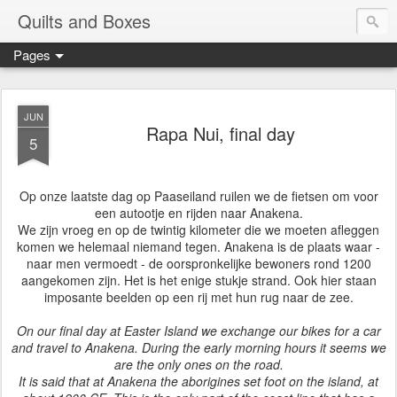
Quilts and Boxes
Pages
JUN
Rapa Nui, final day
5
Op onze laatste dag op Paaseiland ruilen we de fietsen om voor
een autootje en rijden naar Anakena.
We zijn vroeg en op de twintig kilometer die we moeten afleggen
komen we helemaal niemand tegen. Anakena is de plaats waar -
naar men vermoedt - de oorspronkelijke bewoners rond 1200
aangekomen zijn. Het is het enige stukje strand. Ook hier staan
imposante beelden op een rij met hun rug naar de zee.
On our final day at Easter Island we exchange our bikes for a car
and travel to Anakena. During the early morning hours it seems we
are the only ones on the road.
It is said that at Anakena the aborigines set foot on the island, at