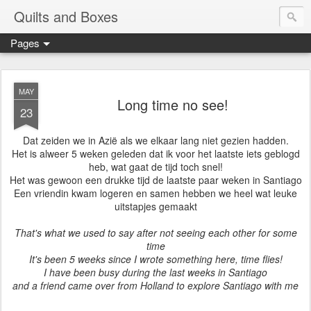
Quilts and Boxes
Pages
MAY
Long time no see!
23
Dat zeiden we in Azië als we elkaar lang niet gezien hadden.
Het is alweer 5 weken geleden dat ik voor het laatste iets geblogd
heb, wat gaat de tijd toch snel!
Het was gewoon een drukke tijd de laatste paar weken in Santiago
Een vriendin kwam logeren en samen hebben we heel wat leuke
uitstapjes gemaakt
That's what we used to say after not seeing each other for some
time
It's been 5 weeks since I wrote something here, time flies!
I have been busy during the last weeks in Santiago
and a friend came over from Holland to explore Santiago with me