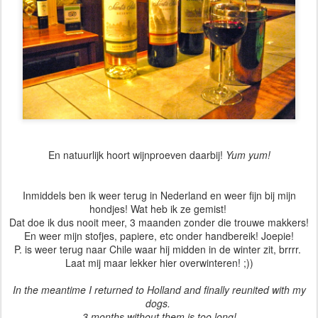
En natuurlijk hoort wijnproeven daarbij!
Yum yum!
Inmiddels ben ik weer terug in Nederland en weer fijn bij mijn
hondjes! Wat heb ik ze gemist!
Dat doe ik dus nooit meer, 3 maanden zonder die trouwe makkers!
En weer mijn stofjes, papiere, etc onder handbereik! Joepie!
P. is weer terug naar Chile waar hij midden in de winter zit, brrrr.
Laat mij maar lekker hier overwinteren! ;))
In the meantime I returned to Holland and finally reunited with my
dogs.
3 months without them is too long!