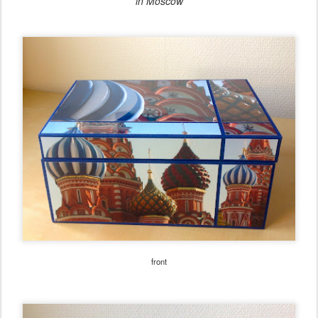
in Moscow
front