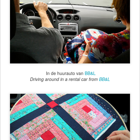
In de huurauto van
BB&L
Driving around in a rental car from
BB&L