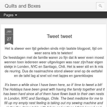
Quilts and Boxes
Pages
JAN
Tweet tweet
27
Het is alweer een tijd geleden sinds mijn laatste blogpost, tijd om
weer eens iets te twieten!
De feestdagen met de familie waren zo fijn dat ik weer even moest
wennen toen iedereen weer uitgevlogen was naar zijn/haar eigen
stekje in Londen, NYC en Santiago, Chili.
Het is weer stil en ik mis
de reuring. Dus de naaimachine stond alweer snel op de eettafel
en de tafel lag al snel vol met lapjes en garenklosjes
It's been a while since I have been here, so it' time to tweet a bit!
The Holidays have been great with having the family together and it
has been hard since all of them have flown back to their own nests
in London, NYC and Santiago, Chile.
The best medicine for me to
fill up my empty nest feeling is taking out my sewing machine and