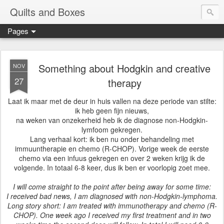
Quilts and Boxes
Pages
Something about Hodgkin and creative
NOV
27
therapy
Laat ik maar met de deur in huis vallen na deze periode van stilte:
ik heb geen fijn nieuws,
na weken van onzekerheid heb ik de diagnose non-Hodgkin-
lymfoom gekregen.
Lang verhaal kort: ik ben nu onder behandeling met
immuuntherapie en chemo (R-CHOP). Vorige week de eerste
chemo via een infuus gekregen en over 2 weken krijg ik de
volgende. In totaal 6-8 keer, dus ik ben er voorlopig zoet mee.
I will come straight to the point after being away for some time:
I received bad news, I am diagnosed with non-Hodgkin-lymphoma.
Long story short: I am treated with immunotherapy and chemo (R-
CHOP). One week ago I received my first treatment and in two