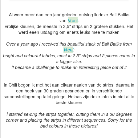
Al weer meer dan een jaar geleden ontving ik deze Bali Batiks
van
Vreni
:
vrolijke kleuren, de meeste in 2,5" strips en 2 grotere stukken. Het
werd eeen uitdaging om er iets leuks mee te maken
Over a year ago I received this beautiful stack of Bali Batiks from
Vreni
:
bright and colourful fabrics, most in 2.5" strips and 2 pieces came in
a bigger size.
It became a challenge to make an interesting piece out of it
In Chili begon ik met het aan elkaar naaien van de strips, daarna in
een hoek van 30 graden gesneden en in verschillende
samenstellingen op tafel gelegd. Helaas zijn deze foto's in niet al te
beste kleuren
I started sewing the strips together, cutting them in a 30 degrees
corner and placing the strips in different sequences. Sorry for the
bad colours in these pictures!