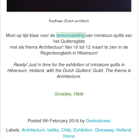
Koolhaas (Dutch architect)
Mooi op tijd klaar voor de
tentoonstelling
van miniatuur-quilts van
het Quiltersgilde
met als thema Architectuur! Van 10 tot 12 maart te zien in de
Regenboogkerk in Hilversum!
Ready! Just in time for the exhibition of miniature quilts
in
Hilversum, Holland,
with the Dutch Quilters' Guild. The theme is
Architecture.
Groetjes, Hilde
Posted
5th February 2016
by
Geckoboxes
Labels:
Architecture
batiks
Chile
Exhibition
Giveaway
Holland
Home