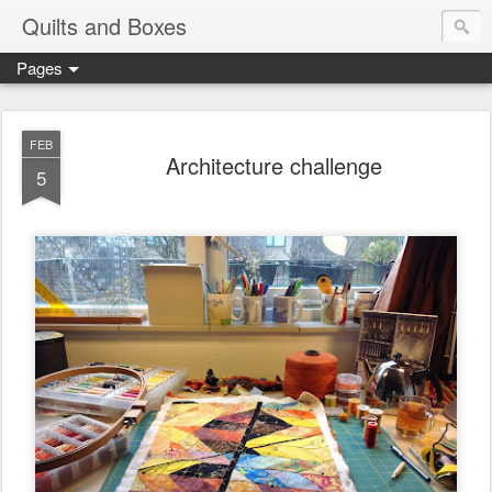
Quilts and Boxes
Pages
FEB
Architecture challenge
5